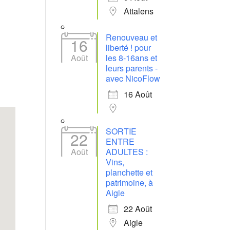
Attalens
Office 365
Outlook Live
Renouveau et
16
liberté ! pour
Août
les 8-16ans et
leurs parents -
avec NicoFlow
16 Août
SORTIE
22
ENTRE
Août
ADULTES :
Vins,
planchette et
patrimoine, à
Aigle
22 Août
Aigle