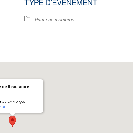
TYPE D’ÉVÈNEMENT
ndrier Google
iCalendar
Pour nos membres
e de Beausobre
ertou 2 - Morges
nts